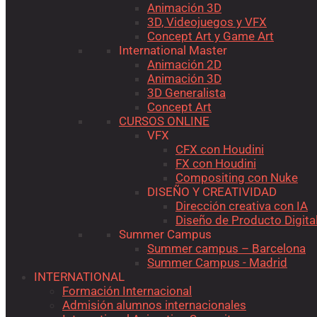
Animación 3D
3D, Videojuegos y VFX
Concept Art y Game Art
International Master
Animación 2D
Animación 3D
3D Generalista
Concept Art
CURSOS ONLINE
VFX
CFX con Houdini
FX con Houdini
Compositing con Nuke
DISEÑO Y CREATIVIDAD
Dirección creativa con IA
Diseño de Producto Digita
Summer Campus
Summer campus – Barcelona
Summer Campus - Madrid
INTERNATIONAL
Formación Internacional
Admisión alumnos internacionales