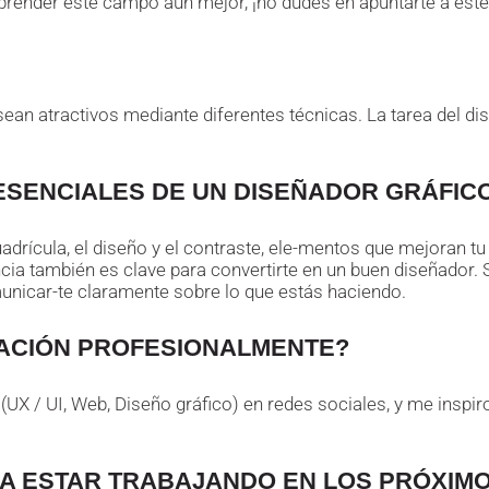
prender este campo aún mejor, ¡no dudes en apuntarte a este
sean atractivos mediante diferentes técnicas. La tarea del d
ESENCIALES DE UN DISEÑADOR GRÁFIC
adrícula, el diseño y el contraste, ele-mentos que mejoran t
ia también es clave para convertirte en un buen diseñador. S
omunicar-te claramente sobre lo que estás haciendo.
RACIÓN PROFESIONALMENTE?
X / UI, Web, Diseño gráfico) en redes sociales, y me inspi
ÍA ESTAR TRABAJANDO EN LOS PRÓXIM