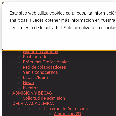
Este sitio web utiliza cookies para recopilar informació
analíticas. Puedes obtener más información en nuestr
seguimiento de tu actividad. Solo se utilizará una cooki
L'IDEM SCHOOL
Sobre L’Idem
Nuestros Campus
Profesorado
Prácticas Profesionales
Red de colaboradores
Ven a conocernos
Espai L'Idem
News
Eventos
ADMISIÓN Y BECAS
Solicitud de admisión
OFERTA ACADÉMICA
Carreras de Animación
Animación 2D