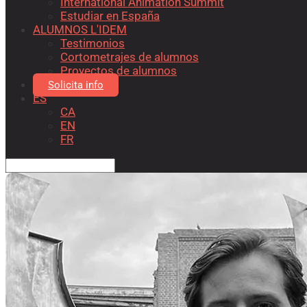
International Animation Summit
Estudiar en España
ALUMNOS L'IDEM
Testimonios
Cortometrajes de alumnos
Proyectos de alumnos
Solicita info
ES
CA
EN
FR