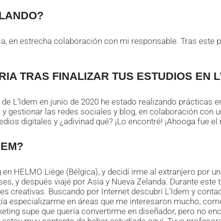
LLANDO?
, en estrecha colaboración con mi responsable. Tras este pro
IA TRAS FINALIZAR TUS ESTUDIOS EN L
n de L’Idem en junio de 2020 he estado realizando prácticas 
 y gestionar las redes sociales y blog, en colaboración con u
dios digitales y ¿adivinad qué? ¡Lo encontré! ¡Ahooga fue el
DEM?
 en HELMO Liège (Bélgica), y decidí irme al extranjero por un 
eses, y después viajé por Asia y Nueva Zelanda. Durante este
es creativas. Buscando por Internet descubrí L’Idem y conta
a especializarme en áreas que me interesaron mucho, como U
keting supe que quería convertirme en diseñador, pero no en