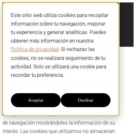
Este sitio web utiliza cookies para recopilar
información sobre tu navegación, mejorar
tu experiencia y generar analíticas. Puedes
obtener más información en nuestra
Política de privacidad
. Si rechazas las
Política de cookies
cookies, no se realizará seguimiento de tu
actividad. Solo se utilizará una cookie para
recordar tu preferencia.
Usamos cookies para facilitar el uso de nuestro
Configuración cookies
sitio web. Las cookies son pequeños archivos de
información que nos permiten comprender mejor
Aceptar
Declinar
cómo navegan nuestros usuarios por nuestro sitio
web y, de esta forma, ayudarles durante el proceso
de navegación mostrándoles la información de su
interés. Las cookies que utilizamos no almacenan