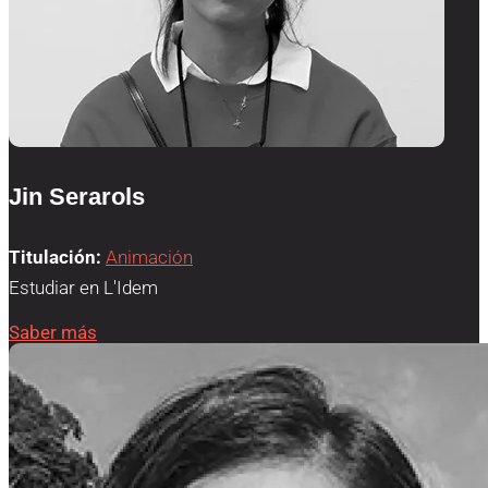
Jin Serarols
Titulación:
Animación
Estudiar en L'Idem
Saber más