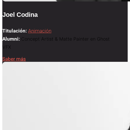
Joel Codina
Titulación:
Animación
Alumni:
Concept Artist & Matte Painter en Ghost
VFX
Saber más