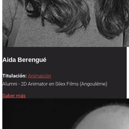
Aida Berengué
Titulación:
Animación
Alumni - 2D Animator en Silex Films (Angoulême)
Saber más