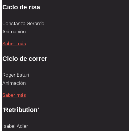
Ciclo de risa
Constanza Gerardo
Animación
Saber más
Ciclo de correr
Roger Esturi
Animación
Saber más
'Retribution'
Isabel Adler