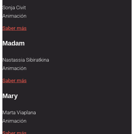
Sonja Civit
Animación
Saber más
Madam
Nastassia Sibiratkina
Animación
Saber más
Mary
Marta Viaplana
Animación
Saber más