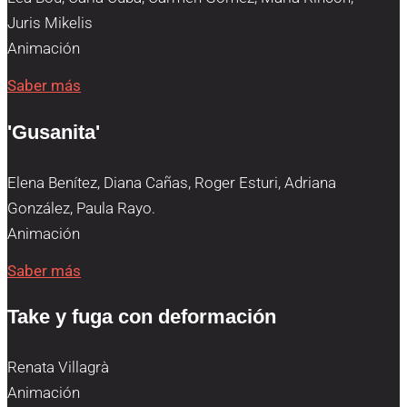
Juris Mikelis
Animación
Saber más
'Gusanita'
Elena Benítez, Diana Cañas, Roger Esturi, Adriana
González, Paula Rayo.
Animación
Saber más
Take y fuga con deformación
Renata Villagrà
Animación