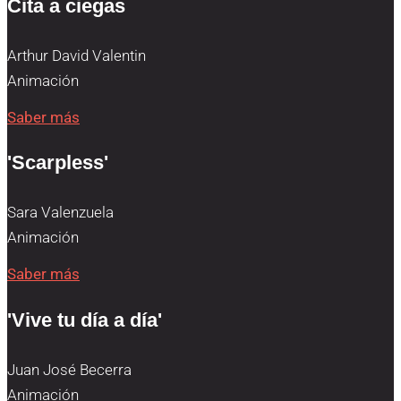
Cita a ciegas
Arthur David Valentin
Animación
Saber más
'Scarpless'
Sara Valenzuela
Animación
Saber más
'Vive tu día a día'
Juan José Becerra
Animación