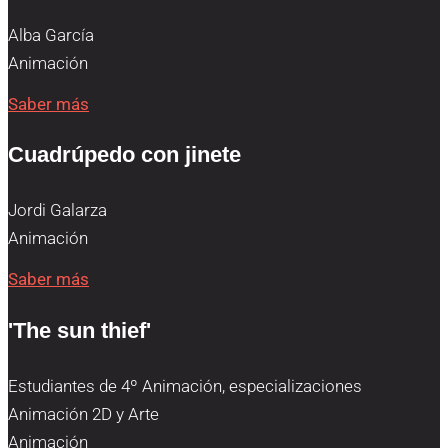
Alba García
Animación
Saber más
Cuadrúpedo con jinete
Jordi Galarza
Animación
Saber más
'The sun thief'
Estudiantes de 4º Animación, especializaciones
Animación 2D y Arte
Animación