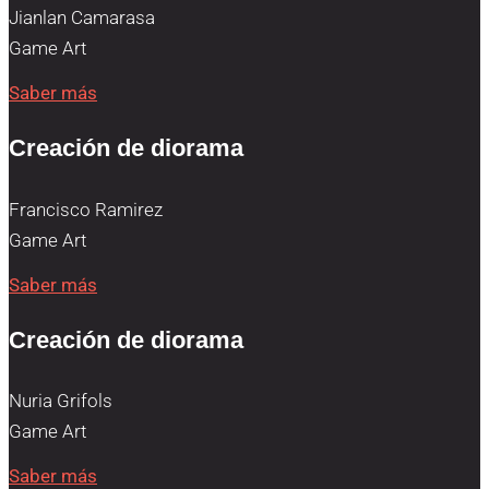
Jianlan Camarasa
Game Art
Saber más
Creación de diorama
Francisco Ramirez
Game Art
Saber más
Creación de diorama
Nuria Grifols
Game Art
Saber más