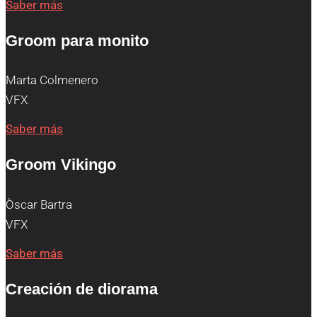
Saber más
Groom para monito
Marta Colmenero
VFX
Saber más
Groom Vikingo
Òscar Bartra
VFX
Saber más
Creación de diorama