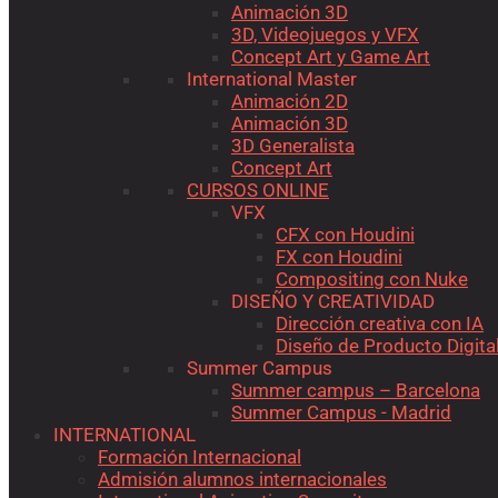
Animación 3D
3D, Videojuegos y VFX
Concept Art y Game Art
International Master
Animación 2D
Animación 3D
3D Generalista
Concept Art
CURSOS ONLINE
VFX
CFX con Houdini
FX con Houdini
Compositing con Nuke
DISEÑO Y CREATIVIDAD
Dirección creativa con IA
Diseño de Producto Digita
Summer Campus
Summer campus – Barcelona
Summer Campus - Madrid
INTERNATIONAL
Formación Internacional
Admisión alumnos internacionales