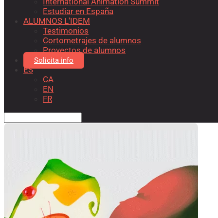
International Animation Summit
Estudiar en España
ALUMNOS L'IDEM
Testimonios
Cortometrajes de alumnos
Proyectos de alumnos
Solicita info
ES
CA
EN
FR