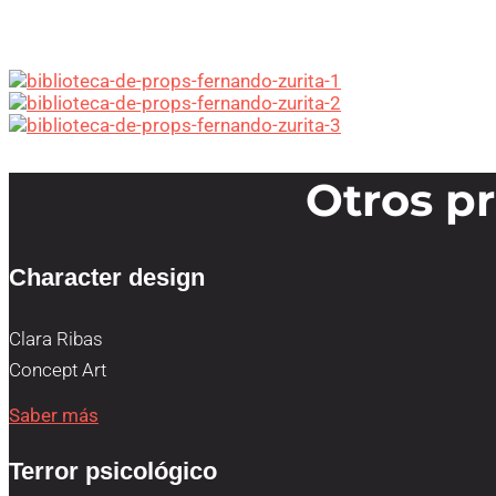
Otros p
Character design
Clara Ribas
Concept Art
Saber más
Terror psicológico