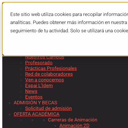
Este sitio web utiliza cookies para recopilar informació
analíticas. Puedes obtener más información en nuestr
seguimiento de tu actividad. Solo se utilizará una cooki
L'IDEM SCHOOL
Sobre L’Idem
Nuestros Campus
Profesorado
Prácticas Profesionales
Red de colaboradores
Ven a conocernos
Espai L'Idem
News
Eventos
ADMISIÓN Y BECAS
Solicitud de admisión
OFERTA ACADÉMICA
Carreras de Animación
Animación 2D