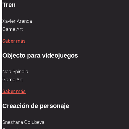
Tren
Xavier Aranda
Game Art
Saber más
Objecto para videojuegos
Noa Spinola
Game Art
Saber más
Creación de personaje
Snezhana Golubeva