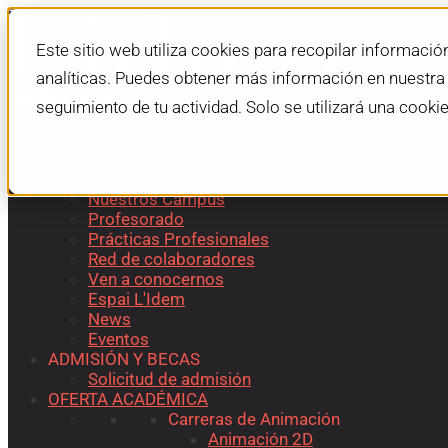
Este sitio web utiliza cookies para recopilar informació
analíticas. Puedes obtener más información en nuestr
seguimiento de tu actividad. Solo se utilizará una cooki
L'IDEM SCHOOL
Sobre L’Idem
Nuestros Campus
Profesorado
Prácticas Profesionales
Red de colaboradores
Ven a conocernos
Espai L'Idem
News
Eventos
ADMISIÓN Y BECAS
Solicitud de admisión
OFERTA ACADÉMICA
Carreras de Animación
Animación 2D