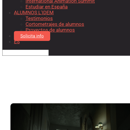
International Animation Summit
Estudiar en España
ALUMNOS L'IDEM
Testimonios
Cortometrajes de alumnos
Proyectos de alumnos
Solicita info
ES