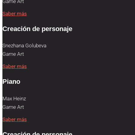
Game Art
Saber más
Creación de personaje
Snezhana Golubeva
Game Art
Saber más
Piano
Max Heinz
Game Art
Saber más
Creación de personaje