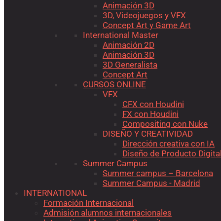
Animación 3D
3D, Videojuegos y VFX
Concept Art y Game Art
International Master
Animación 2D
Animación 3D
3D Generalista
Concept Art
CURSOS ONLINE
VFX
CFX con Houdini
FX con Houdini
Compositing con Nuke
DISEÑO Y CREATIVIDAD
Dirección creativa con IA
Diseño de Producto Digita
Summer Campus
Summer campus – Barcelona
Summer Campus - Madrid
INTERNATIONAL
Formación Internacional
Admisión alumnos internacionales