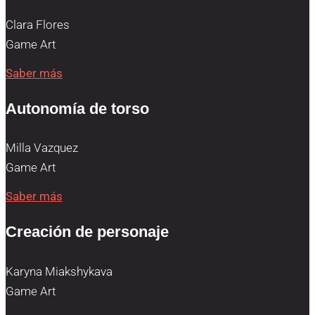
Clara Flores
Game Art
Saber más
Autonomía de torso
Milla Vazquez
Game Art
Saber más
Creación de personaje
Karyna Miakshykava
Game Art