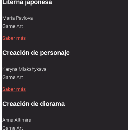
Literna japonesa
Maria Pavlova
Game Art
Saber más
Creación de personaje
Karyna Miakshykava
Game Art
Saber más
Creación de diorama
Anna Altimira
Game Art