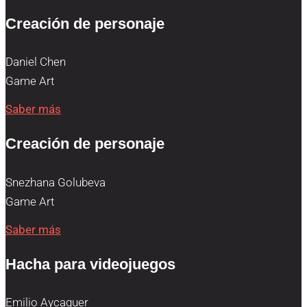
Creación de personaje
Daniel Chen
Game Art
Saber más
Creación de personaje
Snezhana Golubeva
Game Art
Saber más
Hacha para videojuegos
Emilio Aycaguer