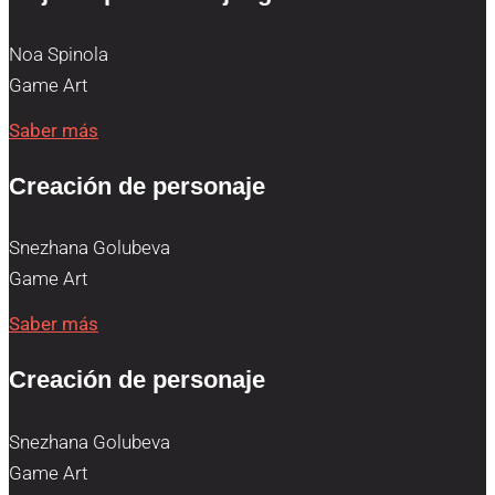
Noa Spinola
Game Art
Saber más
Creación de personaje
Snezhana Golubeva
Game Art
Saber más
Creación de personaje
Snezhana Golubeva
Game Art