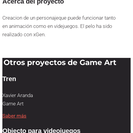
Acerca del proyecto
Creacion de un personajeque puede funcionar tanto
en animación como en videjuegos. El pelo ha sido
realizado con xGen.
Otros proyectos de Game Art
Tren
Xavier Aranda
Game Art
Saber más
Objecto para videojuegos