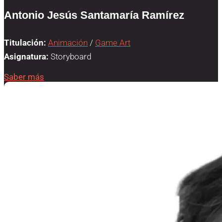
Antonio Jesús Santamaría Ramírez
Titulación:
Animación
/
Game Art
Asignatura:
Storyboard
Saber más