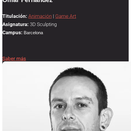
Titulación:
Animación
|
Game Art
Asignatura:
3D Sculpting
Campus:
Barcelona
Saber más