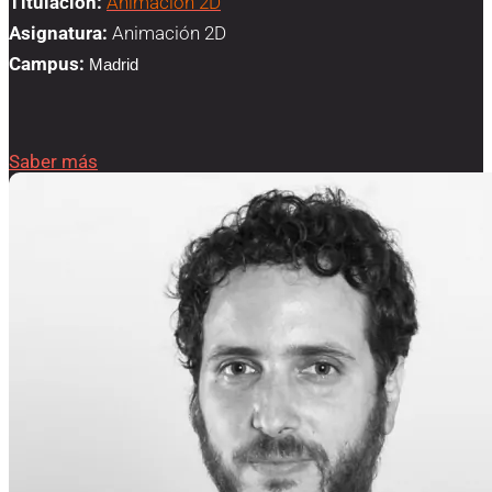
Titulación:
Animación 2D
Asignatura:
Animación 2D
Campus:
Madrid
Saber más