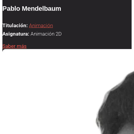
Pablo Mendelbaum
Titulación:
Animación
Asignatura:
Animación 2D
Saber más