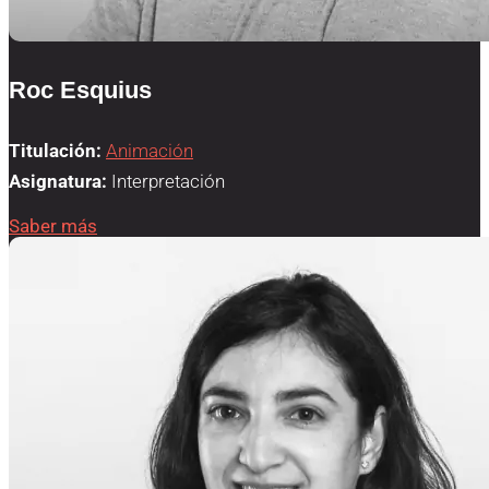
Roc Esquius
Titulación:
Animación
Asignatura:
Interpretación
Saber más