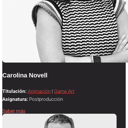
Carolina Novell
Titulación:
Animación
|
Game Art
Asignatura:
Postproducción
Saber más