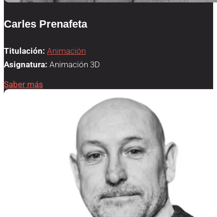
Carles Prenafeta
Titulación:
Animación
Asignatura:
Animación 3D
Saber más