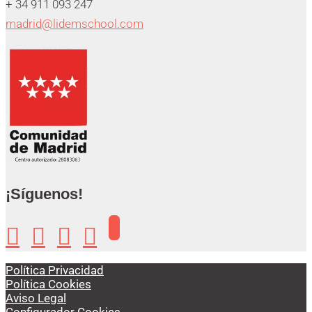
+ 34 911 093 247
madrid@lidemschool.com
¡Síguenos!




Política Privacidad
Política Cookies
Aviso Legal