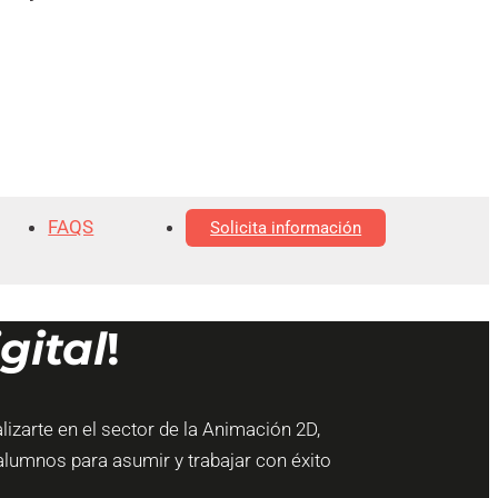
FAQS
Solicita información
gital
!
izarte en el sector de la Animación 2D,
alumnos para asumir y trabajar con éxito