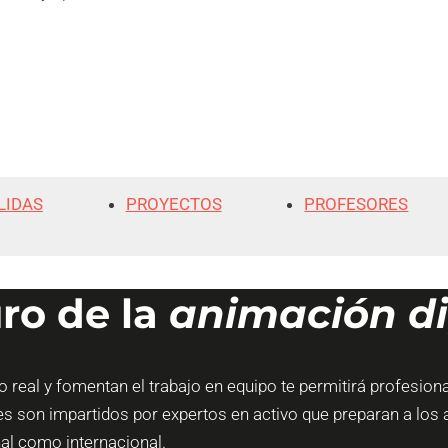
LIDAS
PROYECTOS
PROFESORES
uro de la
animación di
eal y fomentan el trabajo en equipo te permitirá profesional
s son impartidos por expertos en activo que preparan a los 
nal como internacional.