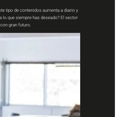
ste tipo de contenidos aumenta a diario y
a lo que siempre has deseado? El sector
 con gran futuro.