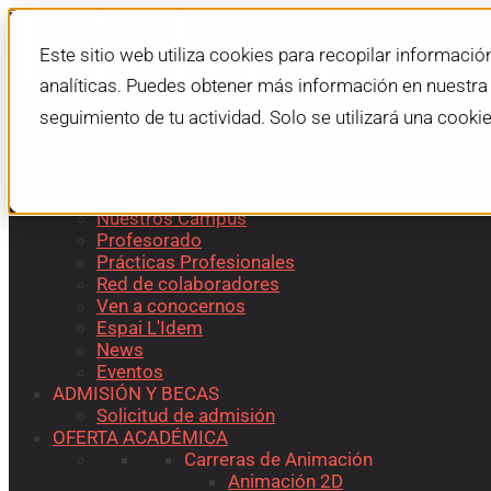
Este sitio web utiliza cookies para recopilar informació
analíticas. Puedes obtener más información en nuestr
seguimiento de tu actividad. Solo se utilizará una cooki
L'IDEM SCHOOL
Sobre L’Idem
Nuestros Campus
Profesorado
Prácticas Profesionales
Red de colaboradores
Ven a conocernos
Espai L'Idem
News
Eventos
ADMISIÓN Y BECAS
Solicitud de admisión
OFERTA ACADÉMICA
Carreras de Animación
Animación 2D