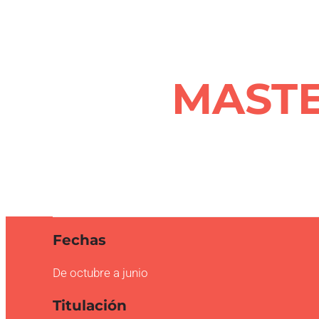
MASTE
Fechas
De octubre a junio
Titulación