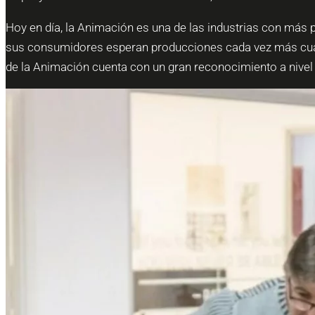
Hoy en día, la Animación es una de las industrias con más 
sus consumidores esperan producciones cada vez más cualit
de la Animación cuenta con un gran reconocimiento a nivel i