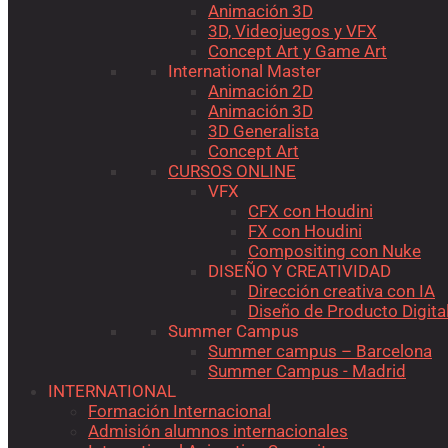
Animación 3D
3D, Videojuegos y VFX
Concept Art y Game Art
International Master
Animación 2D
Animación 3D
3D Generalista
Concept Art
CURSOS ONLINE
VFX
CFX con Houdini
FX con Houdini
Compositing con Nuke
DISEÑO Y CREATIVIDAD
Dirección creativa con IA
Diseño de Producto Digita
Summer Campus
Summer campus – Barcelona
Summer Campus - Madrid
INTERNATIONAL
Formación Internacional
Admisión alumnos internacionales