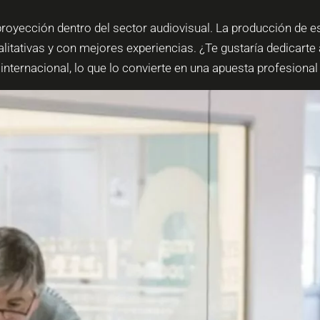
proyección dentro del sector audiovisual. La producción de e
ativas y con mejores experiencias. ¿Te gustaría dedicarte 
nternacional, lo que lo convierte en una apuesta profesional