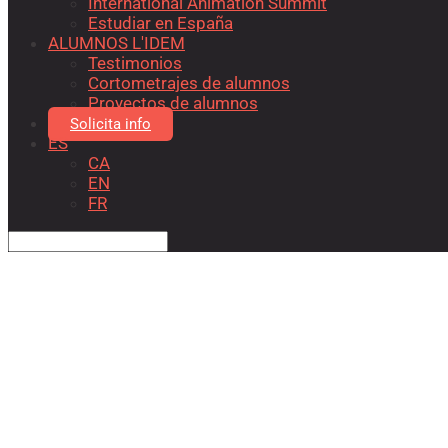
International Animation Summit
Estudiar en España
ALUMNOS L'IDEM
Testimonios
Cortometrajes de alumnos
Proyectos de alumnos
Solicita info
ES
CA
EN
FR