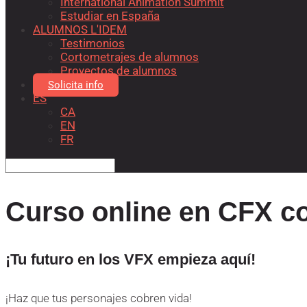
International Animation Summit
Estudiar en España
ALUMNOS L'IDEM
Testimonios
Cortometrajes de alumnos
Proyectos de alumnos
Solicita info
ES
CA
EN
FR
Curso online en CFX c
¡Tu futuro en los VFX empieza aquí!
¡Haz que tus personajes cobren vida!