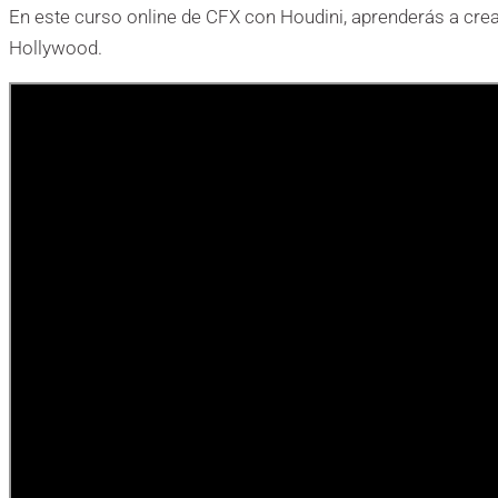
En este curso online de CFX con Houdini, aprenderás a crea
Hollywood.