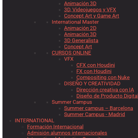
Animación 3D
3D, Videojuegos y VFX
Concept Art y Game Art
International Master
Animación 2D
Animación 3D
3D Generalista
Concept Art
CURSOS ONLINE
VFX
CFX con Houdini
FX con Houdini
Compositing con Nuke
DISEÑO Y CREATIVIDAD
Dirección creativa con IA
Diseño de Producto Digita
Summer Campus
Summer campus – Barcelona
Summer Campus - Madrid
INTERNATIONAL
Formación Internacional
Admisión alumnos internacionales