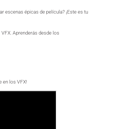
r escenas épicas de película? ¡Este es tu
los VFX. Aprenderás desde los
je en los VFX!