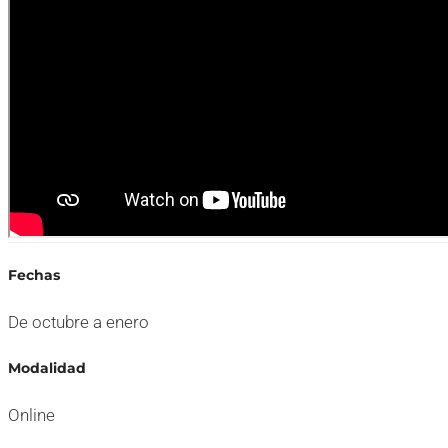
Fechas
De octubre a enero
Modalidad
Online