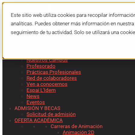
Este sitio web utiliza cookies para recopilar informació
analíticas. Puedes obtener más información en nuestr
seguimiento de tu actividad. Solo se utilizará una cooki
L'IDEM SCHOOL
Sobre L’Idem
Nuestros Campus
Profesorado
Prácticas Profesionales
Red de colaboradores
Ven a conocernos
Espai L'Idem
News
Eventos
ADMISIÓN Y BECAS
Solicitud de admisión
OFERTA ACADÉMICA
Carreras de Animación
Animación 2D