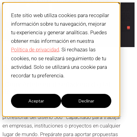
Este sitio web utiliza cookies para recopilar
información sobre tu navegación, mejorar
tu experiencia y generar analíticas. Puedes
obtener más información en nuestra
Política de privacidad
. Si rechazas las
International Digital Design |
cookies, no se realizará seguimiento de tu
Bachelor’s program
actividad. Solo se utilizará una cookie para
recordar tu preferencia.
¡Conviértete en diseñador/a digital
Configuración cookies
del futuro!
Aceptar
Declinar
Desarrolla tu potencial creativo y conviértete en un
profesional del diseño 360º capacitado para trabajar
en empresas, instituciones o proyectos en cualquier
lugar de mundo. Prepárate para aportar propuestas