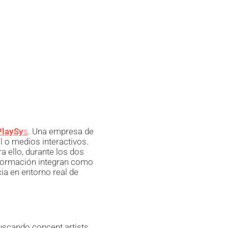
PlaySy
s
. Una empresa de
l o medios interactivos.
 ello, durante los dos
u formación integran como
ia en entorno real de
buscando concept artists