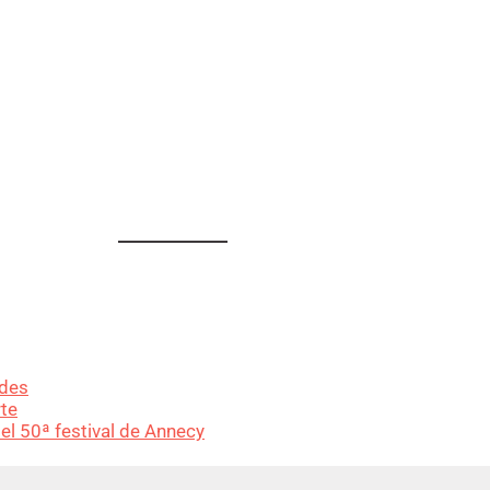
ades
rte
n el 50ª festival de Annecy