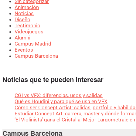
Sin categorizar
Animación
Noticias
Diseño
Testimonio
Videojuegos
Alumni
Campus Madrid
Eventos
Campus Barcelona
Noticias que te pueden interesar
CGI vs VFX: diferencias, usos y salidas
Qué es Houdini y para qué se usa en VFX
Cómo ser Concept Artist: salidas, portfolio y habilid
Estudiar Concept Art: carrera, máster y dónde forma
‘El Violinista’ gana el Cristal al Mejor Largometraje e
Campus Barcelona