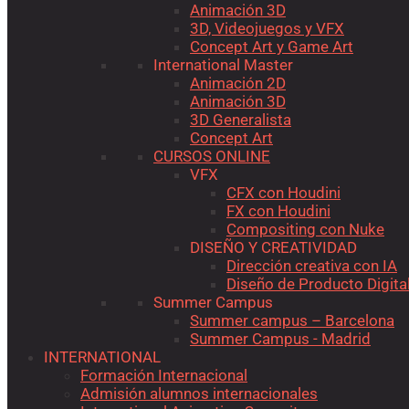
Animación 3D
3D, Videojuegos y VFX
Concept Art y Game Art
International Master
Animación 2D
Animación 3D
3D Generalista
Concept Art
CURSOS ONLINE
VFX
CFX con Houdini
FX con Houdini
Compositing con Nuke
DISEÑO Y CREATIVIDAD
Dirección creativa con IA
Diseño de Producto Digita
Summer Campus
Summer campus – Barcelona
Summer Campus - Madrid
INTERNATIONAL
Formación Internacional
Admisión alumnos internacionales