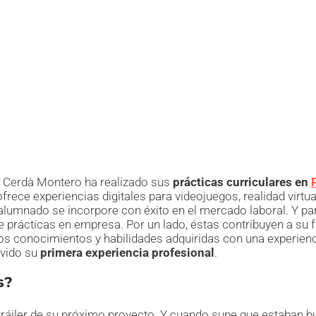
n Cerdà Montero ha realizado sus
prácticas curriculares en
rece experiencias digitales para videojuegos, realidad virtua
umnado se incorpore con éxito en el mercado laboral. Y para
de prácticas en empresa. Por un lado, éstas contribuyen a s
los conocimientos y habilidades adquiridas con una experienc
vido su
primera experiencia profesional
.
s?
el tráiler de su próximo proyecto. Y cuando supe que estaban 