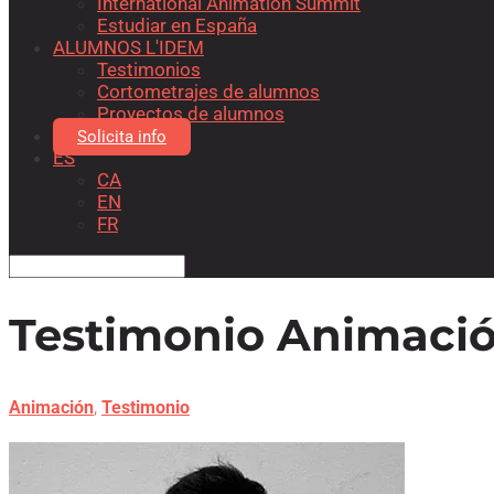
International Animation Summit
Estudiar en España
ALUMNOS L'IDEM
Testimonios
Cortometrajes de alumnos
Proyectos de alumnos
Solicita info
ES
CA
EN
FR
Testimonio Animación
,
Animación
Testimonio