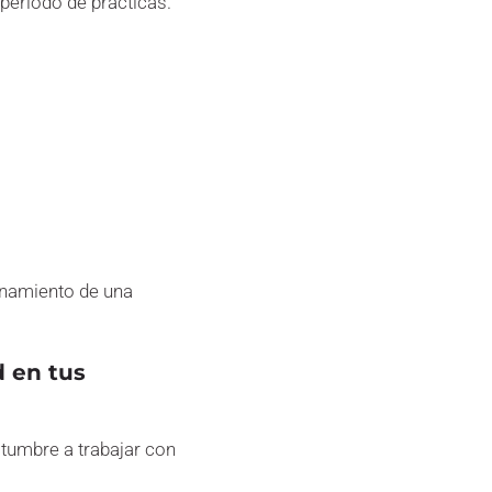
periodo de prácticas.
onamiento de una
d en tus
stumbre a trabajar con