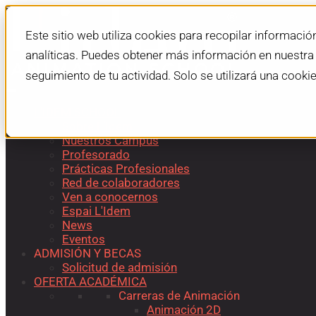
Este sitio web utiliza cookies para recopilar informació
analíticas. Puedes obtener más información en nuestr
seguimiento de tu actividad. Solo se utilizará una cooki
L'IDEM SCHOOL
Sobre L’Idem
Nuestros Campus
Profesorado
Prácticas Profesionales
Red de colaboradores
Ven a conocernos
Espai L'Idem
News
Eventos
ADMISIÓN Y BECAS
Solicitud de admisión
OFERTA ACADÉMICA
Carreras de Animación
Animación 2D