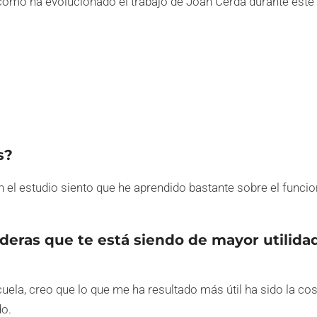
 cómo ha evolucionado el trabajo de Joan Cerdà durante este 
s?
n el estudio siento que he aprendido bastante sobre el funci
ideras que te está siendo de mayor utilida
uela, creo que lo que me ha resultado más útil ha sido la co
do.