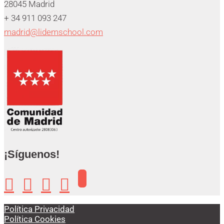
28045 Madrid
+ 34 911 093 247
madrid@lidemschool.com
¡Síguenos!




Política Privacidad
Política Cookies