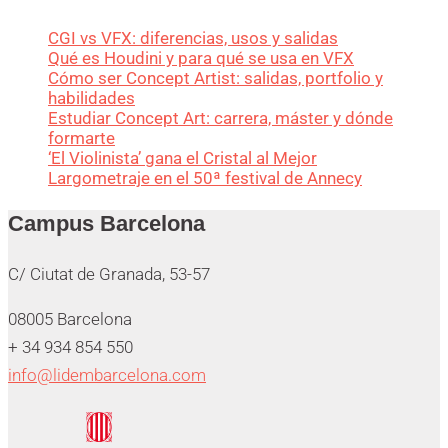
CGI vs VFX: diferencias, usos y salidas
Qué es Houdini y para qué se usa en VFX
Cómo ser Concept Artist: salidas, portfolio y
habilidades
Estudiar Concept Art: carrera, máster y dónde
formarte
‘El Violinista’ gana el Cristal al Mejor
Largometraje en el 50ª festival de Annecy
Campus Barcelona
C/ Ciutat de Granada, 53-57
08005 Barcelona
+ 34 934 854 550
info@lidembarcelona.com