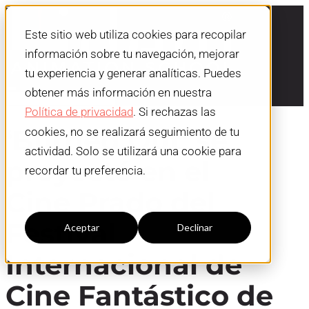
Este sitio web utiliza cookies para recopilar
información sobre tu navegación, mejorar
tu experiencia y generar analíticas. Puedes
obtener más información en nuestra
Política de privacidad
. Si rechazas las
‘Burned Out’ se
cookies, no se realizará seguimiento de tu
actividad. Solo se utilizará una cookie para
proyectó en el
recordar tu preferencia.
Cine Prado del
Configuración cookies
Festival
Aceptar
Declinar
Internacional de
Cine Fantástico de