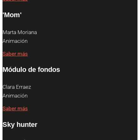
'Mom'
Marta Moriana
Animación
Saber más
Módulo de fondos
Clara Erraez
Animación
Saber más
Sky hunter