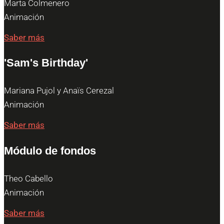
Marta Colmenero
Animación
Saber más
'Sam's Birthday'
Mariana Pujol y Anaïs Cerezal
Animación
Saber más
Módulo de fondos
Theo Cabello
Animación
Saber más