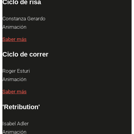
Ciclo de risa
Constanza Gerardo
Animación
Saber más
Ciclo de correr
Roger Esturi
Animación
Saber más
'Retribution'
Isabel Adler
Animación