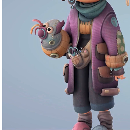
Fechas
De octubre a junio
Titulación
Titulación oficial francesa – Nivel 7 europeo (EQF)
RNCP 38262