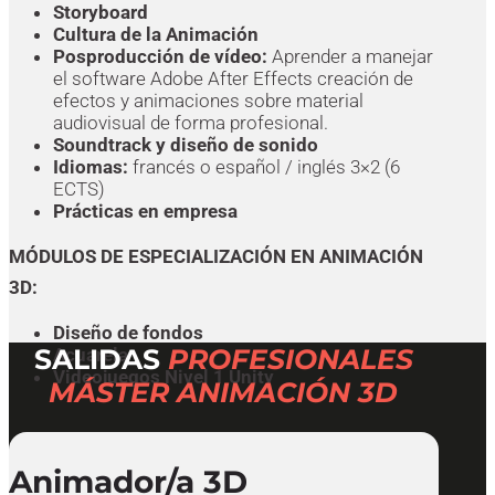
Storyboard
Cultura de la Animación
Posproducción de vídeo:
Aprender a manejar
el software Adobe After Effects creación de
efectos y animaciones sobre material
audiovisual de forma profesional.
Soundtrack y diseño de sonido
Idiomas:
francés o español / inglés 3×2 (6
ECTS)
Prácticas en empresa
MÓDULOS DE ESPECIALIZACIÓN EN ANIMACIÓN
3D:
Diseño de fondos
SALIDAS
PROFESIONALES
Acuarela
Videojuegos Nivel 1 Unity
MÁSTER ANIMACIÓN 3D
Animador/a 3D