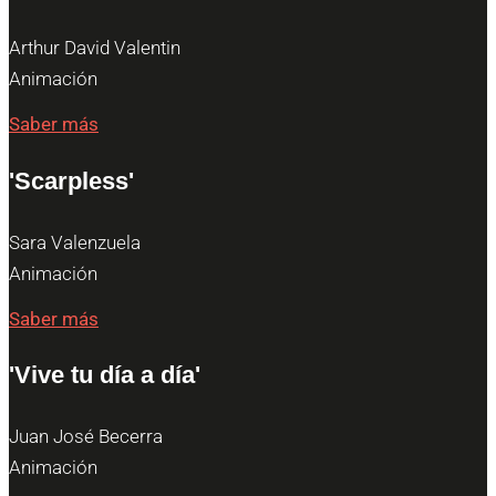
Arthur David Valentin
Animación
Saber más
'Scarpless'
Sara Valenzuela
Animación
Saber más
'Vive tu día a día'
Juan José Becerra
Animación