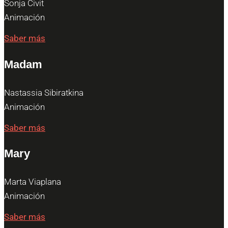
Sonja Civit
Animación
Saber más
Madam
Nastassia Sibiratkina
Animación
Saber más
Mary
Marta Viaplana
Animación
Saber más