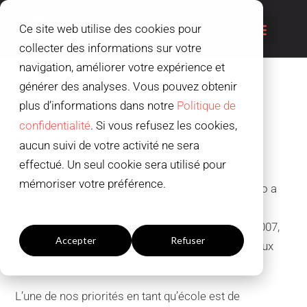
Ce site web utilise des cookies pour
collecter des informations sur votre
navigation, améliorer votre expérience et
générer des analyses. Vous pouvez obtenir
plus d’informations dans notre
Politique de
Joan Cerdà
confidentialité
. Si vous refusez les cookies,
Programme:
Animation
aucun suivi de votre activité ne sera
Expérience de stage:
PlaySys
effectué. Un seul cookie sera utilisé pour
mémoriser votre préférence.
En troisième année d’études, Joan Cerdà Montero a
effectué son stage chez PlaySys. Une société
Paramètres du cookies
d’ingénierie logicielle basée à Milan qui, depuis 2007,
Accepter
Refuser
propose des expériences numériques pour les jeux
vidéo, la réalité virtuelle et les médias interactifs.
L’une de nos priorités en tant qu’école est de