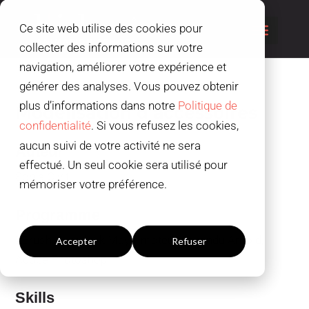
Ce site web utilise des cookies pour
collecter des informations sur votre
navigation, améliorer votre expérience et
générer des analyses. Vous pouvez obtenir
plus d’informations dans notre
Politique de
Modélisation d’accessoires
confidentialité
. Si vous refusez les cookies,
aucun suivi de votre activité ne sera
Auteur
effectué. Un seul cookie sera utilisé pour
Sonja Civit
mémoriser votre préférence.
Paramètres du cookies
Programme
ZBrush, Autodesk Maya, moteur de rendu Arnold,
Accepter
Refuser
Adobe Photoshop
Skills