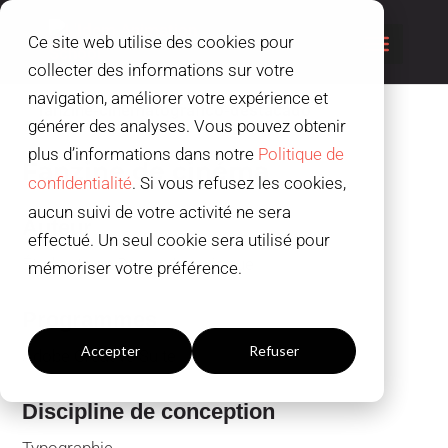
Ce site web utilise des cookies pour
collecter des informations sur votre
navigation, améliorer votre expérience et
générer des analyses. Vous pouvez obtenir
plus d’informations dans notre
Politique de
Fanzine de cinéma
confidentialité
. Si vous refusez les cookies,
aucun suivi de votre activité ne sera
Auteur
effectué. Un seul cookie sera utilisé pour
Étudiants en Design Numérique
mémoriser votre préférence.
Paramètres du cookies
Programmes
Accepter
Refuser
Adobe Creative Suite
Discipline de conception