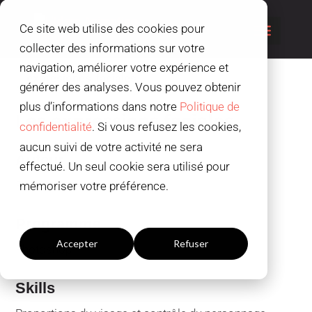
Ce site web utilise des cookies pour
collecter des informations sur votre
navigation, améliorer votre expérience et
générer des analyses. Vous pouvez obtenir
plus d’informations dans notre
Politique de
Les expressions faciales
confidentialité
. Si vous refusez les cookies,
aucun suivi de votre activité ne sera
Auteur
effectué. Un seul cookie sera utilisé pour
Paula Huerta
mémoriser votre préférence.
Paramètres du cookies
Programme
Accepter
Refuser
Photoshop
Skills