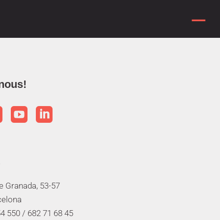
nous!



de Granada, 53-57
celona
4 550 /
682 71 68 45