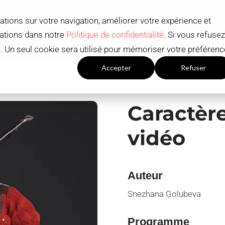
ations sur votre navigation, améliorer votre expérience et
ADMISSIONS ET BOURSES D'ÉTUDES
OFFRE
mations dans notre
Politique de confidentialité
. Si vous refusez
Contact
FR
ué. Un seul cookie sera utilisé pour mémoriser votre préférenc
Paramètres du cookies
Accepter
Refuser
Caractère
vidéo
Auteur
Snezhana Golubeva
Programme