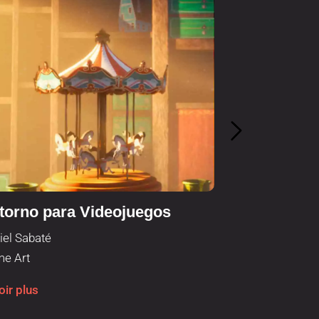
torno para Videojuegos
Diorama po
iel Sabaté
Marta Viaplana
e Art
Game Art
oir plus
Savoir plus