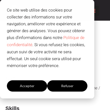
Ce site web utilise des cookies pour
collecter des informations sur votre
navigation, améliorer votre expérience et
générer des analyses. Vous pouvez obtenir
plus d’informations dans notre
Politique de
Personnage de jeu vidéo
confidentialité
. Si vous refusez les cookies,
aucun suivi de votre activité ne sera
Auteur
effectué. Un seul cookie sera utilisé pour
Daniel Chen
mémoriser votre préférence.
Paramètres du cookies
Softwares
Accepter
Refuser
Maya / ZBrush / Substance Painter / Unreal Engine /
Fibershop / Marvelous Designer
Skills