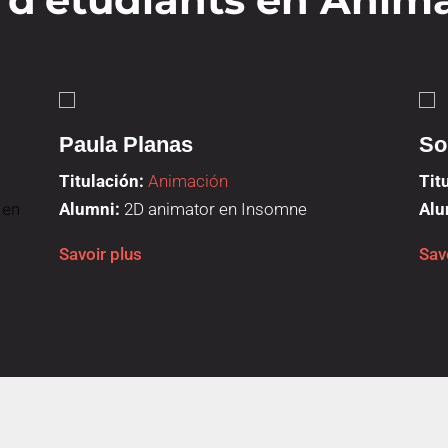
Paula Planas
So
Titulación:
Animación
Tit
 en
Alumni:
2D animator en Insomne
Alu
Savoir plus
Sav