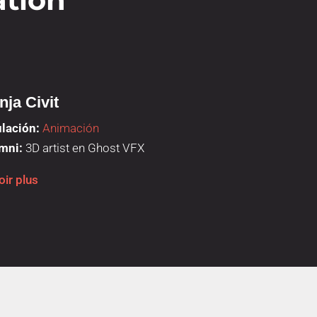
nja Civit
María Rinc
ulación:
Animación
Programme:
An
mni:
3D artist en Ghost VFX
Expérience de 
oir plus
Savoir plus