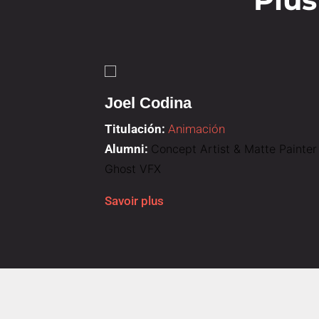
Joel Codina
Titulación:
Animación
Alumni:
Concept Artist & Matte Painter
Ghost VFX
Savoir plus