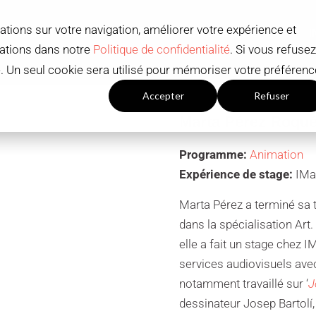
ations sur votre navigation, améliorer votre expérience et
RSES D'ÉTUDES
OFFRE ACADÉMIQUE
mations dans notre
Politique de confidentialité
. Si vous refusez
ué. Un seul cookie sera utilisé pour mémoriser votre préférenc
Paramètres du cookies
Accepter
Refuser
Marta Pérez Roqu
Programme:
Animation
Expérience de stage:
IMa
Marta Pérez a terminé sa 
dans la spécialisation Art
elle a fait un stage chez 
services audiovisuels avec
notamment travaillé sur ‘
J
dessinateur Josep Bartolí, 