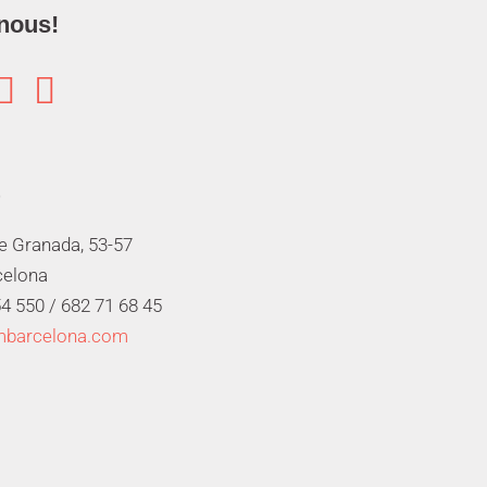
nous!


de Granada, 53-57
celona
4 550 /
682 71 68 45
mbarcelona.com