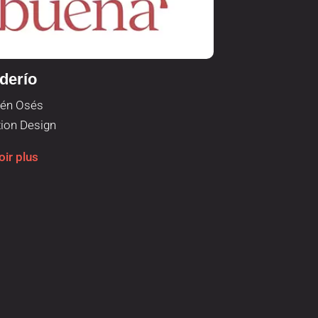
derío
Sac à dos 
én Osés
Adrián Lorenzo,
ion Design
Rugeles
Publicité
oir plus
Savoir plus