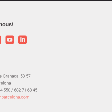
nous!



de Granada, 53-57
celona
4 550 /
682 71 68 45
mbarcelona.com