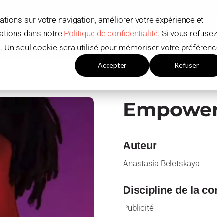
ations sur votre navigation, améliorer votre expérience et
ADMISSIONS ET BOURSES D'ÉTUDES
OFFRE
mations dans notre
Politique de confidentialité
. Si vous refusez
Contact
FR
ué. Un seul cookie sera utilisé pour mémoriser votre préférenc
Paramètres du cookies
Accepter
Refuser
Empower
Auteur
Anastasia Beletskaya
Discipline de la c
Publicité