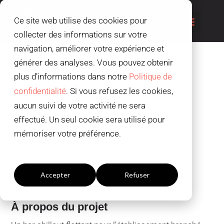
Ce site web utilise des cookies pour
collecter des informations sur votre
navigation, améliorer votre expérience et
générer des analyses. Vous pouvez obtenir
plus d’informations dans notre
Politique de
Cotton village
confidentialité
. Si vous refusez les cookies,
aucun suivi de votre activité ne sera
Auteur
effectué. Un seul cookie sera utilisé pour
Léa Meya
mémoriser votre préférence.
Paramètres du cookies
Discipline de conception
Accepter
Refuser
Creatividad
À propos du projet