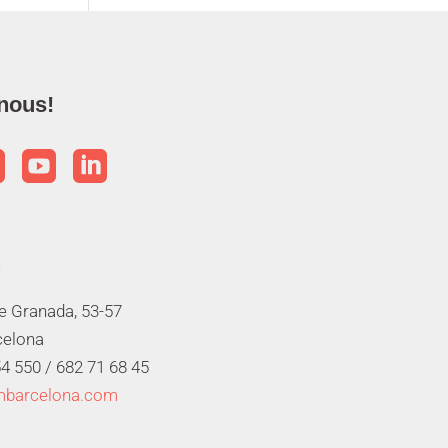
nous!



de Granada, 53-57
celona
4 550 /
682 71 68 45
mbarcelona.com