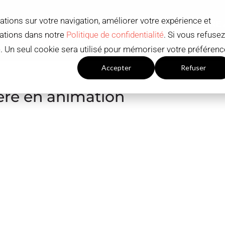
ations sur votre navigation, améliorer votre expérience et
ADMISSIONS ET BOURSES D'ÉTUDES
OFFRE
mations dans notre
Politique de confidentialité
. Si vous refusez
Contact
FR
ué. Un seul cookie sera utilisé pour mémoriser votre préférenc
Paramètres du cookies
Accepter
Refuser
ère en animation