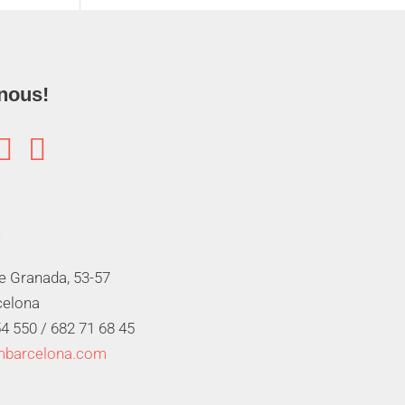
nous!


de Granada, 53-57
celona
4 550 /
682 71 68 45
mbarcelona.com