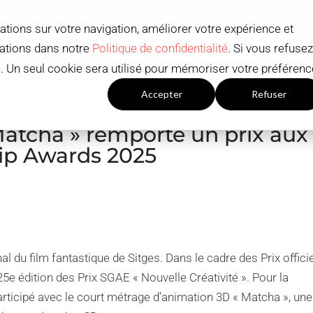
ations sur votre navigation, améliorer votre expérience et
ADMISSIONS ET BOURSES D'ÉTUDES
O
mations dans notre
Politique de confidentialité
. Si vous refusez
ÉTUDIANTS L'IDEM
Contact
FR
ué. Un seul cookie sera utilisé pour mémoriser votre préférenc
Paramètres du cookies
Accepter
Refuser
Matcha » remporte un prix aux
p Awards 2025
nal du film fantastique de Sitges. Dans le cadre des Prix officie
 25e édition des Prix SGAE « Nouvelle Créativité ». Pour la
rticipé avec le court métrage d’animation 3D « Matcha », une