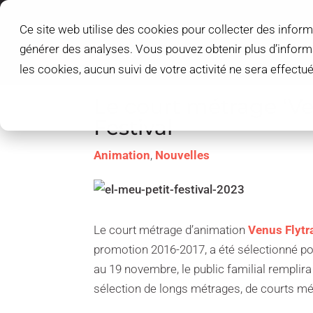
Ce site web utilise des cookies pour collecter des inform
L'IDEM SCHOOL
ADMISSIONS ET BOU
générer des analyses. Vous pouvez obtenir plus d’infor
Contact
FR
les cookies, aucun suivi de votre activité ne sera effect
Le court métrage ‘V
Festival
Animation
,
Nouvelles
Le court métrage d’animation
Venus Flytr
promotion 2016-2017, a été sélectionné pou
au 19 novembre, le public familial remplir
sélection de longs métrages, de courts métr