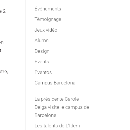
Événements
e 2
Témoignage
Jeux vidéo
Alumni
on
t
Design
Events
tre,
Eventos
Campus Barcelona
La présidente Carole
Delga visite le campus de
Barcelone
e
Les talents de L’Idem