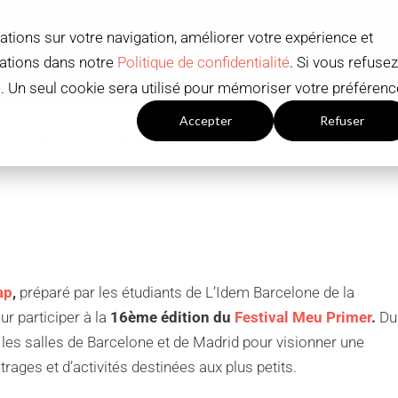
ations sur votre navigation, améliorer votre expérience et
RSES D'ÉTUDES
OFFRE ACADÉMIQUE
mations dans notre
Politique de confidentialité
. Si vous refusez
ué. Un seul cookie sera utilisé pour mémoriser votre préférenc
Paramètres du cookies
Accepter
Refuser
enus Flytrap’ au Meu Primer
ap
,
préparé par les étudiants de L’Idem Barcelone de la
r participer à la
16ème édition du
Festival Meu Primer
.
Du
a les salles de Barcelone et de Madrid pour visionner une
ages et d’activités destinées aux plus petits.