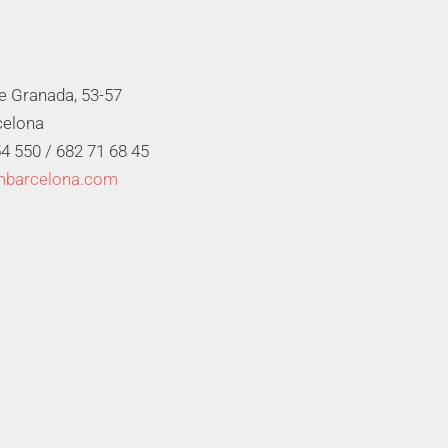
de Granada, 53-57
celona
4 550 /
682 71 68 45
mbarcelona.com