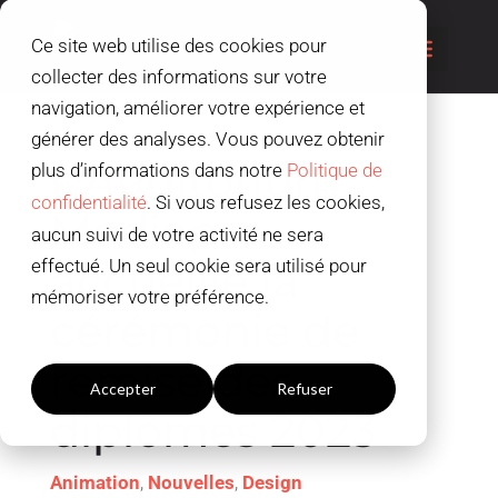
Ce site web utilise des cookies pour
collecter des informations sur votre
navigation, améliorer votre expérience et
générer des analyses. Vous pouvez obtenir
L’Auditorium
plus d’informations dans notre
Politique de
confidentialité
. Si vous refusez les cookies,
Mediapro
aucun suivi de votre activité ne sera
accueille la
effectué. Un seul cookie sera utilisé pour
mémoriser votre préférence.
cérémonie de
Paramètres du cookies
remise des
Accepter
Refuser
diplômes 2023
Animation
,
Nouvelles
,
Design