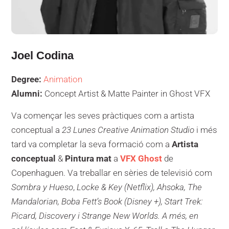
Joel Codina
Degree:
Animation
Alumni:
Concept Artist & Matte Painter in Ghost VFX
Va començar les seves pràctiques com a artista
conceptual a
23 Lunes Creative Animation Studio
i més
tard va completar la seva formació com a
Artista
conceptual
&
Pintura mat
a
VFX Ghost
de
Copenhaguen. Va treballar en sèries de televisió com
Sombra y Hueso
,
Locke & Key (Netflix), Ahsoka, The
Mandalorian, Boba Fett’s Book (Disney +), Start Trek:
Picard, Discovery i Strange New Worlds. A més, en