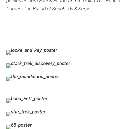
pel·lícules com
Fast & Furious X, 65, Troll o The Hunger
Games: The Ballad of Songbirds & Serps
.