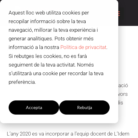
Aquest lloc web utilitza cookies per
recopilar informació sobre la teva
navegació, millorar la teva experiència i
generar analítiques. Pots obtenir més
informació a la nostra
Política de privacitat
.
Daniel Borrego
Si rebutges les cookies, no es farà
Titulació:
Animació
seguiment de la teva activitat. Només
Alumni
s’utilitzarà una cookie per recordar la teva
preferència.
El 2018, en Daniel Borrego es va graduar en Animació
Configuració de les galetes
2D/3D i Videojocs a L’Idem Barcelona. Des de llavors
ha treballat com Animador 3D a projectes d’estudis
Accepta
Rebutja
com Tinker Magic, B-Water Animation Studios o
Alkimia Interactive.
L’any 2020 es va incorporar a l’equip docent de L’Idem