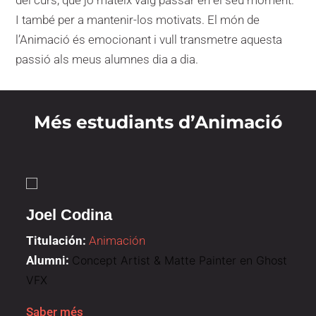
del curs, que jo mateix vaig passar en el seu moment.
I també per a mantenir-los motivats. El món de
l’Animació és emocionant i vull transmetre aquesta
passió als meus alumnes dia a dia.
Més estudiants d’Animació
Joel Codina
Titulación:
Animación
Alumni:
Concept Artist & Matte Painter en Ghost
VFX
Saber més