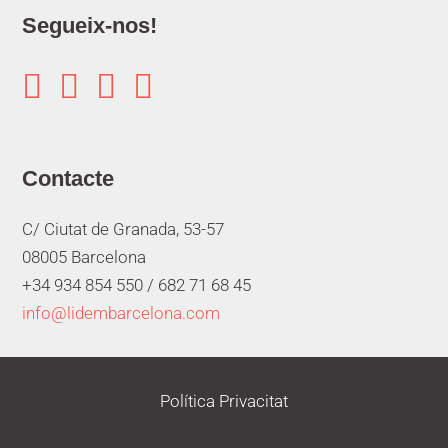
Segueix-nos!




Contacte
C/ Ciutat de Granada, 53-57
08005 Barcelona
+34 934 854 550 /
682 71 68 45
info@lidembarcelona.com
Política Privacitat