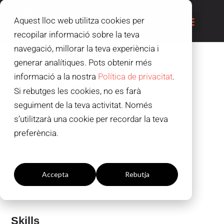
Aquest lloc web utilitza cookies per
recopilar informació sobre la teva
navegació, millorar la teva experiència i
generar analítiques. Pots obtenir més
informació a la nostra
Política de privacitat
.
Render de producte
Si rebutges les cookies, no es farà
seguiment de la teva activitat. Només
Autor
s’utilitzarà una cookie per recordar la teva
Marta Colmenero
preferència.
Configuració de les galetes
Programes
Accepta
Rebutja
Autodesk Maya, zBrush, Substance Painter, Nuke,
Photoshop
Skills