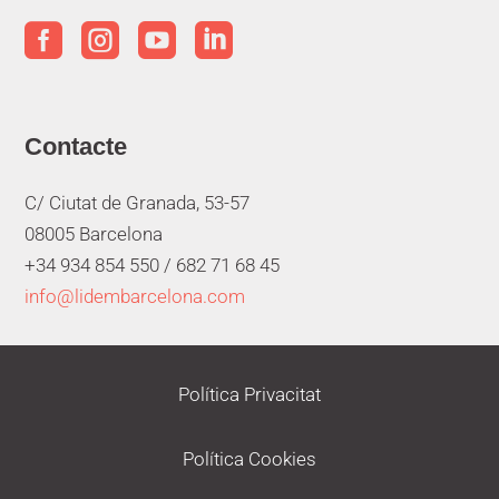




Contacte
C/ Ciutat de Granada, 53-57
08005 Barcelona
+34 934 854 550 /
682 71 68 45
info@lidembarcelona.com
Política Privacitat
Política Cookies