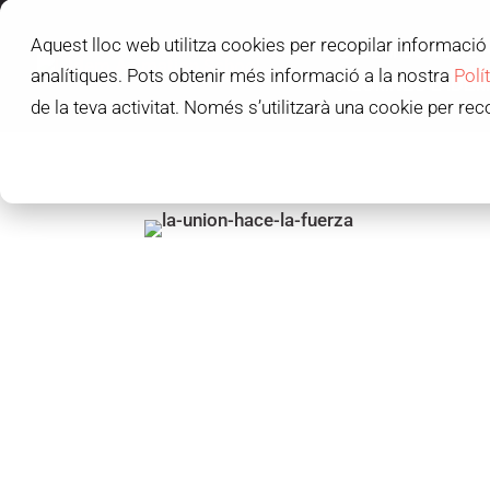
Aquest lloc web utilitza cookies per recopilar informació 
L'IDEM SCHOOL
analítiques. Pots obtenir més informació a la nostra
Polí
ALUMNES L'IDEM
de la teva activitat. Només s’utilitzarà una cookie per rec
C