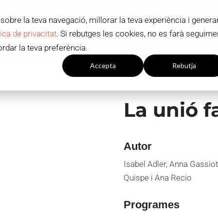
sobre la teva navegació, millorar la teva experiència i genera
ADMISSIÓ I BEQUES
OFERTA ACADÈMI
tica de privacitat
. Si rebutges les cookies, no es farà seguime
Contacte
CA
ordar la teva preferència.
onfiguració de les
Accepta
Rebutja
galetes
La unió f
Autor
Isabel Adler, Anna Gassiot
Quispe i Ana Recio
Programes