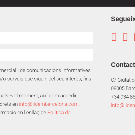
Segueix


Contac
omercial i de comunicacions informatives
i/o serveis que siguin del seu interès, fins
C/ Ciutat 
08005 Bar
qualsevol moment, així com accedir,
+34 934 85
 drets en
info@lidembarcelona.com.
info@lide
ormació en l'enllaç de
Política de