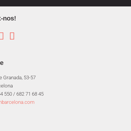
-nos!


te
de Granada, 53-57
celona
4 550 /
682 71 68 45
mbarcelona.com