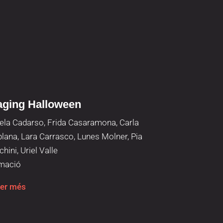
aging Halloween
Cicle de ri
ela Cadarso, Frida Casaramona, Carla
Constanza Ger
plana, Lara Carrasco, Lunes Molner, Pia
Animació
hini, Uriel Valle
Saber més
mació
er més