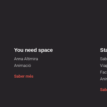
You need space
St
Anna Altimira
Sab
Animació
Via
Facc
Saber més
Ani
Sab