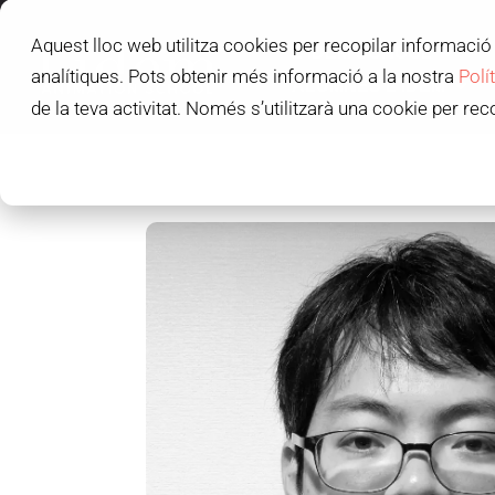
Aquest lloc web utilitza cookies per recopilar informació 
L'IDEM SCHOOL
analítiques. Pots obtenir més informació a la nostra
Polí
ALUMNES L'IDEM
de la teva activitat. Només s’utilitzarà una cookie per rec
C