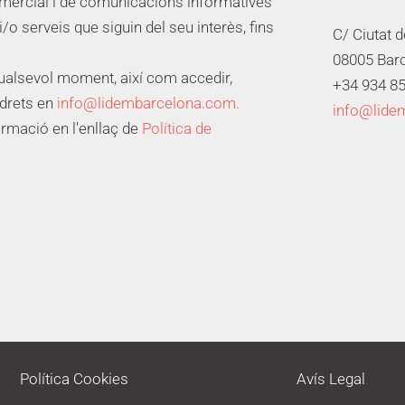
omercial i de comunicacions informatives
i/o serveis que siguin del seu interès, fins
C/ Ciutat 
08005 Bar
qualsevol moment, així com accedir,
+34 934 85
 drets en
info@lidembarcelona.com.
info@lide
ormació en l'enllaç de
Política de
Política Cookies
Avís Legal