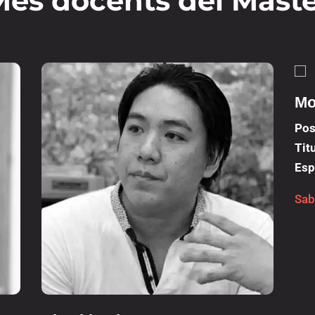
és docents del Mast
Mo
Pos
Tit
Esp
Sab