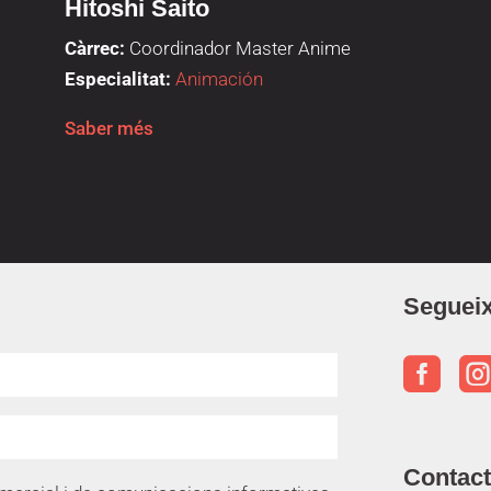
Hitoshi Saito
Càrrec:
Coordinador Master Anime
Especialitat:
Animación
Saber més
Segueix

Contac