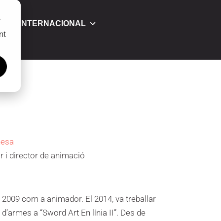
r
INTERNACIONAL
nt
nesa
i director de animació
 2009 com a animador. El 2014, va treballar
d’armes a “Sword Art En línia II”. Des de