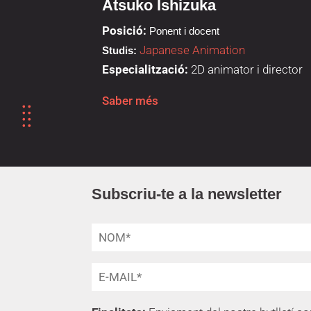
Atsuko Ishizuka
Posició:
Ponent i docent
Japanese Animation
Studis:
Especialització:
2D animator i director
Saber més
Subscriu-te a la newsletter