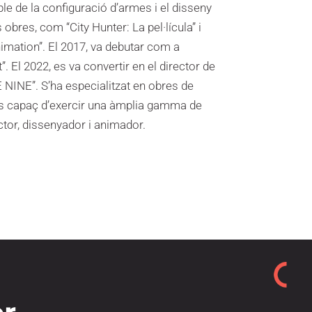
ble de la configuració d’armes i el disseny
res, com “City Hunter: La pel·lícula” i
imation”. El 2017, va debutar com a
”. El 2022, es va convertir en el director de
E NINE”. S’ha especialitzat en obres de
 i és capaç d’exercir una àmplia gamma de
ctor, dissenyador i animador.