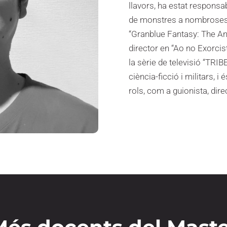
llavors, ha estat responsa
de monstres a nombroses ob
“Granblue Fantasy: The An
director en “Ao no Exorcist
la sèrie de televisió “TRIB
ciència-ficció i militars,
rols, com a guionista, dire