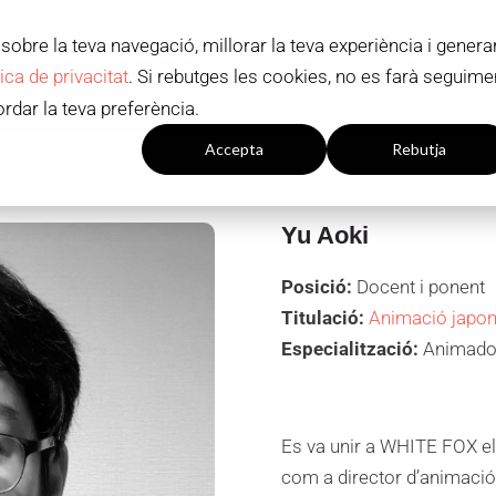
sobre la teva navegació, millorar la teva experiència i genera
ADMISSIÓ I BEQUES
OFERTA ACADÈMICA
tica de privacitat
. Si rebutges les cookies, no es farà seguime
Contacte
CA
ordar la teva preferència.
onfiguració de les
Accepta
Rebutja
galetes
Yu Aoki
Posició:
Docent i ponent
Titulació:
Animació japo
Especialització:
Animador 
Es va unir a WHITE FOX el
com a director d’animació 