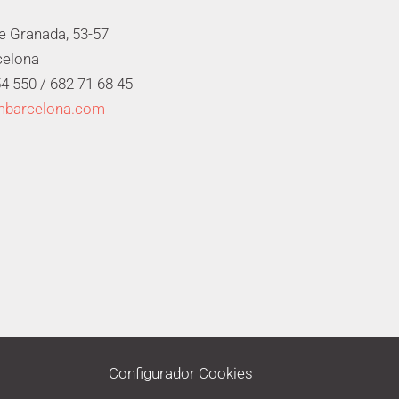
de Granada, 53-57
celona
4 550 /
682 71 68 45
mbarcelona.com
Configurador Cookies