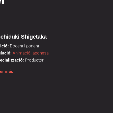
er
chiduki Shigetaka
Souki
ició:
Docent i ponent
Posició:
Docent
ulació:
Animació japonesa
Titulació:
Anim
ecialització:
Productor
Especialització
er més
Saber més