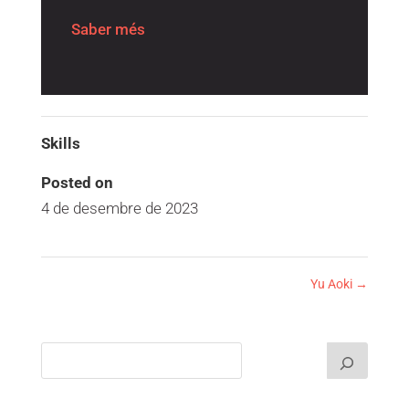
Saber
Saber més
Skills
Posted on
4 de desembre de 2023
Yu Aoki
→