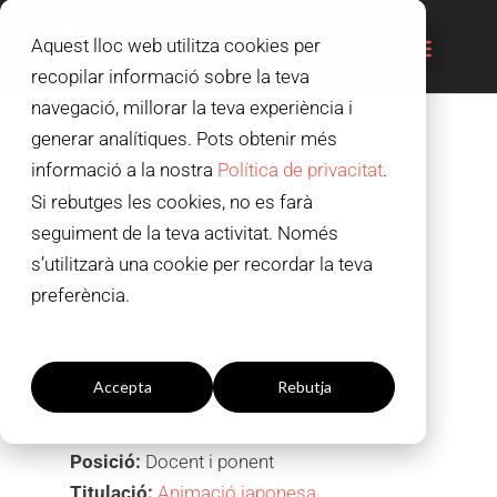
Aquest lloc web utilitza cookies per
recopilar informació sobre la teva
navegació, millorar la teva experiència i
generar analítiques. Pots obtenir més
Souki
informació a la nostra
Política de privacitat
.
Anime
Si rebutges les cookies, no es farà
seguiment de la teva activitat. Només
s’utilitzarà una cookie per recordar la teva
preferència.
Configuració de les galetes
Accepta
Rebutja
Souki
Posició:
Docent i ponent
Titulació:
Animació japonesa