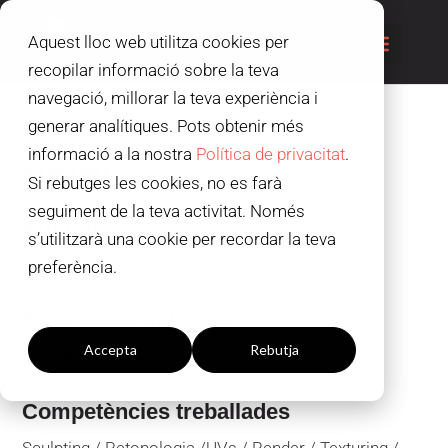
Aquest lloc web utilitza cookies per
recopilar informació sobre la teva
navegació, millorar la teva experiència i
generar analítiques. Pots obtenir més
informació a la nostra
Política de privacitat
.
Madam
Si rebutges les cookies, no es farà
seguiment de la teva activitat. Només
Autorar
s’utilitzarà una cookie per recordar la teva
Nastassia Sibiratkina
preferència.
Configuració de les galetes
Programes utilitzats
Accepta
Rebutja
Autodesk Maya, ZBrush, Substance Painter
Competències treballades