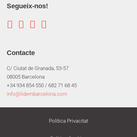
Segueix-nos!




Contacte
C/ Ciutat de Granada, 53-57
08005 Barcelona
+34 934 854 550 /
682 71 68 45
info@lidembarcelona.com
Política Privacitat