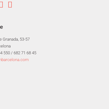


te
de Granada, 53-57
celona
4 550 /
682 71 68 45
mbarcelona.com