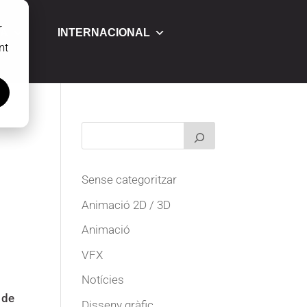
r
CA
INTERNACIONAL
nt
Sense categoritzar
Animació 2D / 3D
Animació
VFX
Notícies
 de
Disseny gràfic