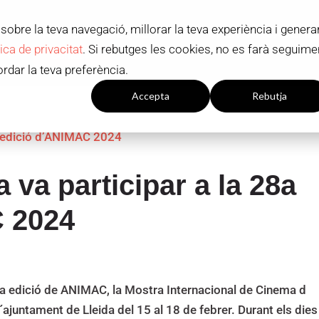
sobre la teva navegació, millorar la teva experiència i genera
ADMISSIÓ I BEQUES
OFERTA ACADÈMI
tica de privacitat
. Si rebutges les cookies, no es farà seguime
Contacte
CA
ordar la teva preferència.
onfiguració de les
Accepta
Rebutja
galetes
 va participar a la 28a
C 2024
8a edició de ANIMAC, la Mostra Internacional de Cinema d
ajuntament de Lleida del 15 al 18 de febrer. Durant els dies