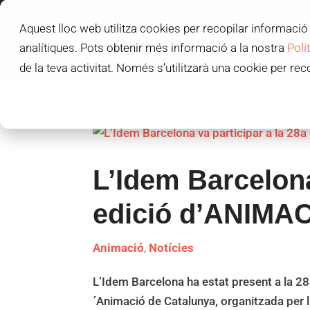
Aquest lloc web utilitza cookies per recopilar informació 
L'IDEM SCHOOL
analítiques. Pots obtenir més informació a la nostra
Polí
ALUMNES L'IDEM
de la teva activitat. Només s’utilitzarà una cookie per rec
C
L’Idem Barcelona
edició d’ANIMA
Animació
,
Notícies
L’Idem Barcelona ha estat present a la 2
´Animació de Catalunya, organitzada per l´