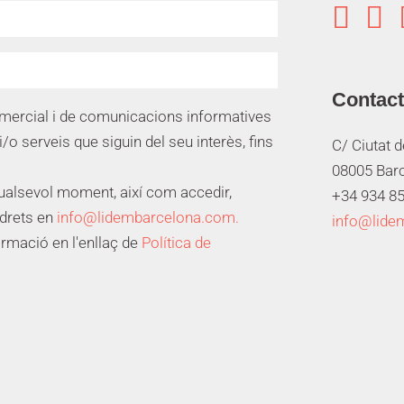


Contac
omercial i de comunicacions informatives
i/o serveis que siguin del seu interès, fins
C/ Ciutat 
08005 Bar
qualsevol moment, així com accedir,
+34 934 85
 drets en
info@lidembarcelona.com.
info@lide
ormació en l'enllaç de
Política de